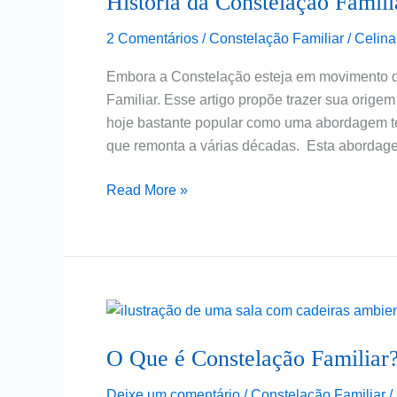
História da Constelação Famil
Familiar:
2 Comentários
/
Constelação Familiar
/
Celina
Origem
e
Embora a Constelação esteja em movimento de
Evolução
Familiar. Esse artigo propõe trazer sua orige
hoje bastante popular como uma abordagem ter
que remonta a várias décadas. Esta abordage
Read More »
O
Que
O Que é Constelação Familiar?
é
Constelação
Deixe um comentário
/
Constelação Familiar
/