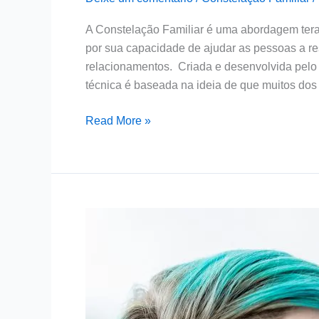
Familiar?
Entenda
A Constelação Familiar é uma abordagem ter
o
por sua capacidade de ajudar as pessoas a res
Conceito
relacionamentos. Criada e desenvolvida pelo 
e
técnica é baseada na ideia de que muitos do
Seus
Benefícios
Read More »
A
Importância
da
Mãe
na
Constelação