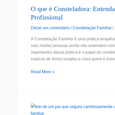
é
O que é Consteladora: Entenda
Consteladora:
Entenda
Profissional
o
Deixe um comentário
/
Constelação Familiar
/
Papel
e
A Constelação Familiar é uma prática terapê
a
mas muitas pessoas ainda não entendem comp
Importância
importantes dessa prática é o papel do const
desse
explicar de forma simples e clara quem é esse 
Profissional
Read More »
O
Papel