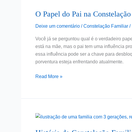
do
O Papel do Pai na Constelação
Pai
na
Deixe um comentário
/
Constelação Familiar
/
Constelação
Familiar
Você já se perguntou qual é o verdadeiro pap
está na mãe, mas o pai tem uma influência pro
essa influência pode ser a chave para desblo
porventura esteja enfrentando atualmente.
Read More »
História
da
Constelação