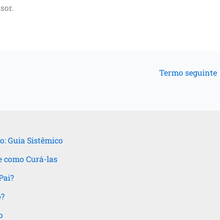
sor.
Termo seguinte
o: Guia Sistêmico
e como Curá-las
Pai?
o?
o