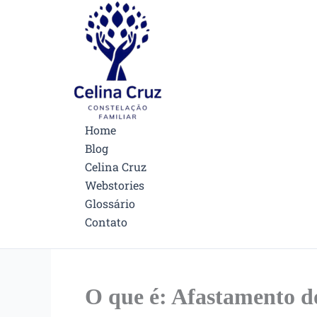
Ir
Facebook
Instagram
Pinterest
para
o
conteúdo
Home
Blog
Celina Cruz
Webstories
Glossário
Contato
O que é: Afastamento do