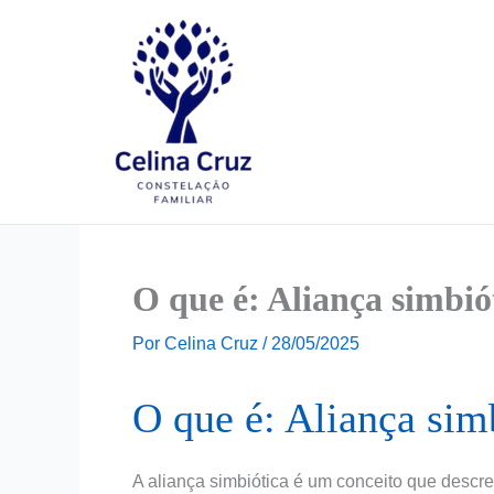
Ir
para
o
conteúdo
O que é: Aliança simbió
Por
Celina Cruz
/
28/05/2025
O que é: Aliança sim
A aliança simbiótica é um conceito que descr