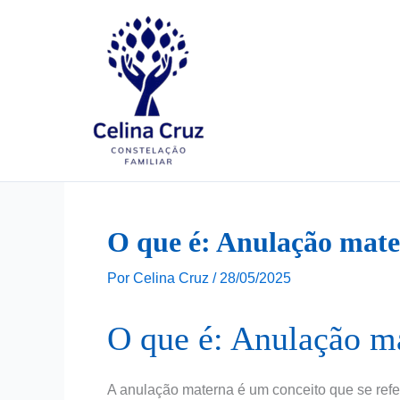
Ir
para
o
conteúdo
O que é: Anulação mat
Por
Celina Cruz
/
28/05/2025
O que é: Anulação m
A anulação materna é um conceito que se ref