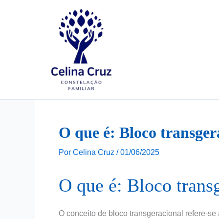
Ir
para
o
conteúdo
O que é: Bloco transger
Por
Celina Cruz
/
01/06/2025
O que é: Bloco trans
O conceito de bloco transgeracional refere-s