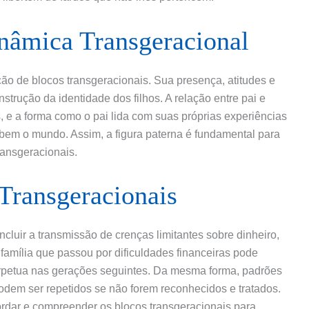
inâmica Transgeracional
o de blocos transgeracionais. Sua presença, atitudes e
trução da identidade dos filhos. A relação entre pai e
, e a forma como o pai lida com suas próprias experiências
bem o mundo. Assim, a figura paterna é fundamental para
ransgeracionais.
Transgeracionais
luir a transmissão de crenças limitantes sobre dinheiro,
amília que passou por dificuldades financeiras pode
petua nas gerações seguintes. Da mesma forma, padrões
em ser repetidos se não forem reconhecidos e tratados.
rdar e compreender os blocos transgeracionais para