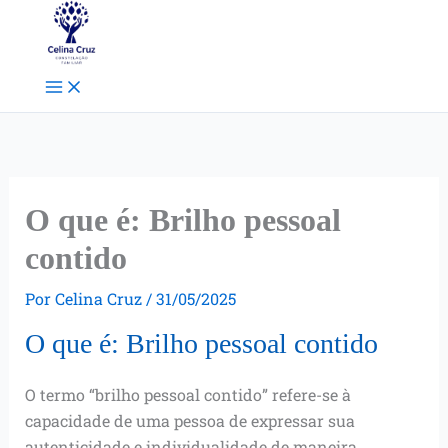
Ir
Facebook
Instagram
Pinterest
para
o
conteúdo
O que é: Brilho pessoal
contido
Por
Celina Cruz
/
31/05/2025
O que é: Brilho pessoal contido
O termo “brilho pessoal contido” refere-se à
capacidade de uma pessoa de expressar sua
autenticidade e individualidade de maneira