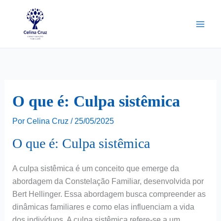
Ir
para
o
conteúdo
O que é: Culpa sistêmica
Por
Celina Cruz
/
25/05/2025
O que é: Culpa sistêmica
A culpa sistêmica é um conceito que emerge da
abordagem da Constelação Familiar, desenvolvida por
Bert Hellinger. Essa abordagem busca compreender as
dinâmicas familiares e como elas influenciam a vida
dos indivíduos. A culpa sistêmica refere-se a um