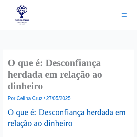
Ir
Facebook
Instagram
Pinterest
para
o
conteúdo
O que é: Desconfiança
herdada em relação ao
dinheiro
Por
Celina Cruz
/
27/05/2025
O que é: Desconfiança herdada em
relação ao dinheiro