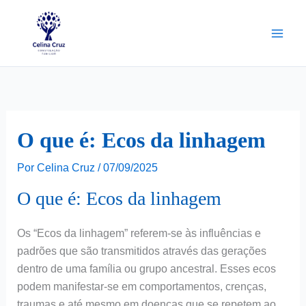
Ir
para
o
conteúdo
O que é: Ecos da linhagem
Por
Celina Cruz
/
07/09/2025
O que é: Ecos da linhagem
Os “Ecos da linhagem” referem-se às influências e
padrões que são transmitidos através das gerações
dentro de uma família ou grupo ancestral. Esses ecos
podem manifestar-se em comportamentos, crenças,
traumas e até mesmo em doenças que se repetem ao