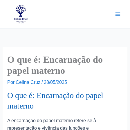
Ir
para
o
conteúdo
O que é: Encarnação do
papel materno
Por
Celina Cruz
/
28/05/2025
O que é: Encarnação do papel
materno
A encarnação do papel materno refere-se à
representação e vivência das funções e