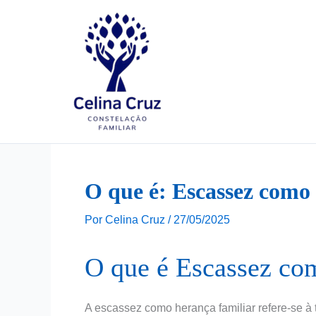
Ir
para
o
conteúdo
O que é: Escassez como
Por
Celina Cruz
/
27/05/2025
O que é Escassez co
A escassez como herança familiar refere-se 