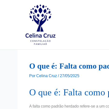
Ir
para
o
conteúdo
O que é: Falta como pa
Por
Celina Cruz
/
27/05/2025
O que é: Falta como
A falta como padrão herdado refere-se a um co