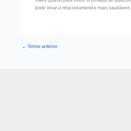
mães quanto para filhos. A jornada de autoc
pode levar a relacionamentos mais saudáveis 
←
Termo anterior