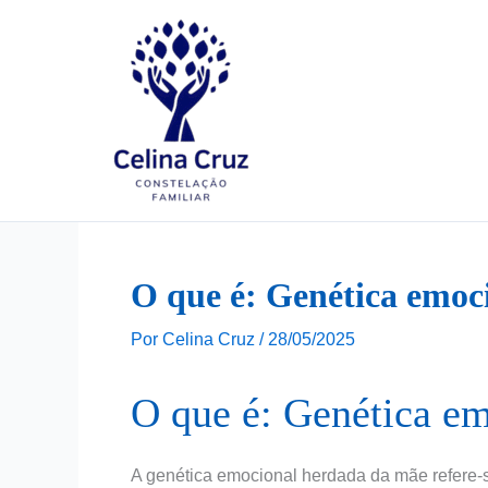
Ir
para
o
conteúdo
O que é: Genética emoc
Por
Celina Cruz
/
28/05/2025
O que é: Genética e
A genética emocional herdada da mãe refere-