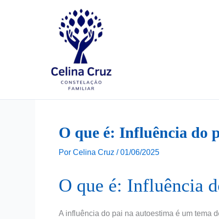
Ir
para
o
conteúdo
O que é: Influência do 
Por
Celina Cruz
/
01/06/2025
O que é: Influência d
A influência do pai na autoestima é um tema 