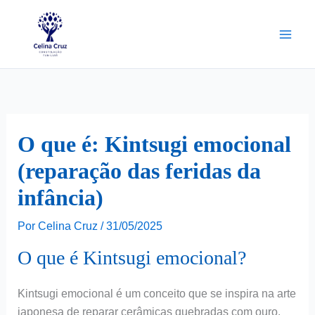
Ir
para
o
conteúdo
O que é: Kintsugi emocional
(reparação das feridas da
infância)
Por
Celina Cruz
/
31/05/2025
O que é Kintsugi emocional?
Kintsugi emocional é um conceito que se inspira na arte
japonesa de reparar cerâmicas quebradas com ouro,