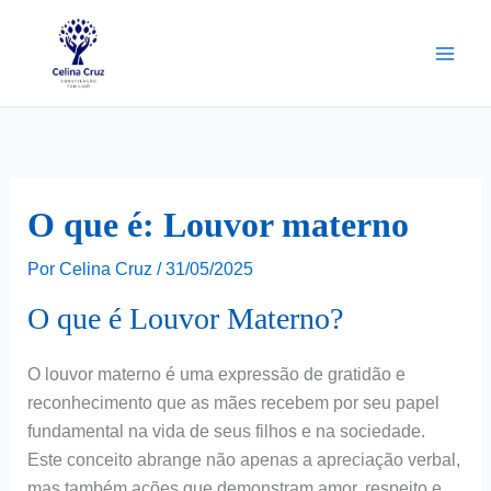
Ir
para
o
conteúdo
O que é: Louvor materno
Por
Celina Cruz
/
31/05/2025
O que é Louvor Materno?
O louvor materno é uma expressão de gratidão e
reconhecimento que as mães recebem por seu papel
fundamental na vida de seus filhos e na sociedade.
Este conceito abrange não apenas a apreciação verbal,
mas também ações que demonstram amor, respeito e