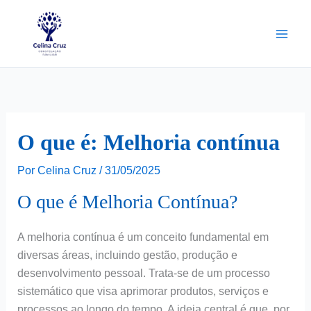
Ir
para
o
conteúdo
O que é: Melhoria contínua
Por
Celina Cruz
/
31/05/2025
O que é Melhoria Contínua?
A melhoria contínua é um conceito fundamental em
diversas áreas, incluindo gestão, produção e
desenvolvimento pessoal. Trata-se de um processo
sistemático que visa aprimorar produtos, serviços e
processos ao longo do tempo. A ideia central é que, por