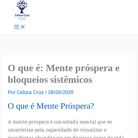
Ir
Facebook
Instagram
Pinterest
para
o
conteúdo
O que é: Mente próspera e
bloqueios sistêmicos
Por
Celina Cruz
/
28/05/2025
O que é Mente Próspera?
A mente próspera é um estado mental que se
caracteriza pela capacidade de visualizar e
manifestar abundância em diversas áreas da vida.