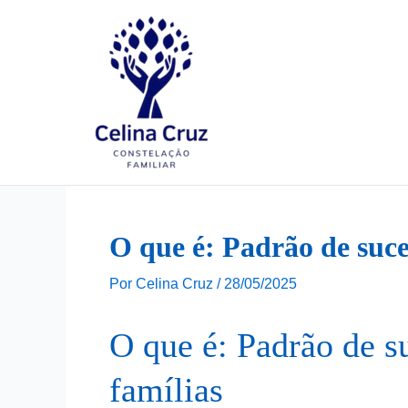
Ir
para
o
conteúdo
O que é: Padrão de suce
Por
Celina Cruz
/
28/05/2025
O que é: Padrão de s
famílias