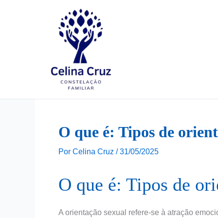
Ir
para
o
conteúdo
O que é: Tipos de orien
Por
Celina Cruz
/
31/05/2025
O que é: Tipos de or
A orientação sexual refere-se à atração emoc