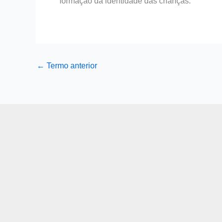
formação da identidade das crianças.
←
Termo anterior