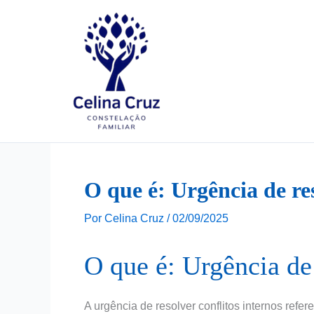
Ir
para
o
conteúdo
O que é: Urgência de res
Por
Celina Cruz
/
02/09/2025
O que é: Urgência de 
A urgência de resolver conflitos internos ref