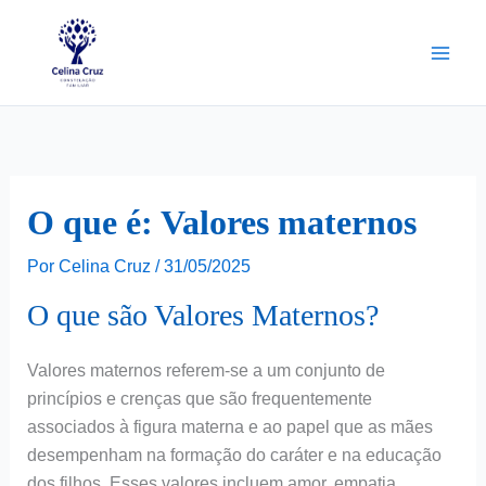
Ir
para
o
conteúdo
O que é: Valores maternos
Por
Celina Cruz
/
31/05/2025
O que são Valores Maternos?
Valores maternos referem-se a um conjunto de
princípios e crenças que são frequentemente
associados à figura materna e ao papel que as mães
desempenham na formação do caráter e na educação
dos filhos. Esses valores incluem amor, empatia,