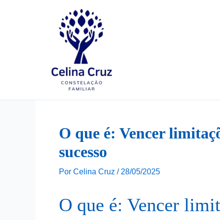
Ir
para
o
conteúdo
O que é: Vencer limitaç
sucesso
Por
Celina Cruz
/
28/05/2025
O que é: Vencer limit