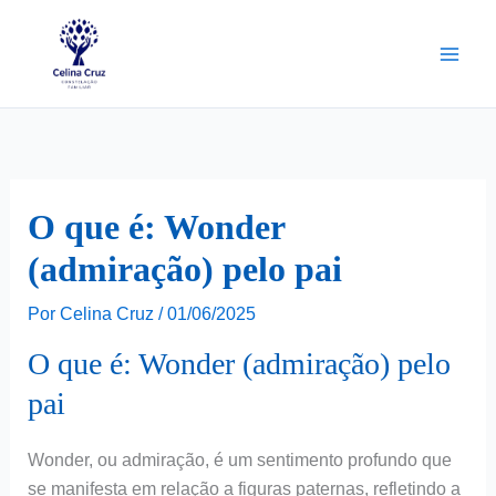
Ir
para
o
conteúdo
O que é: Wonder
(admiração) pelo pai
Por
Celina Cruz
/
01/06/2025
O que é: Wonder (admiração) pelo
pai
Wonder, ou admiração, é um sentimento profundo que
se manifesta em relação a figuras paternas, refletindo a