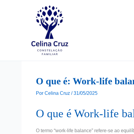
Ir
para
o
conteúdo
O que é: Work-life bala
Por
Celina Cruz
/
31/05/2025
O que é Work-life ba
O termo “work-life balance” refere-se ao equilí