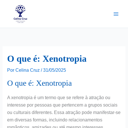
Ir
para
o
conteúdo
O que é: Xenotropia
Por
Celina Cruz
/
31/05/2025
O que é: Xenotropia
A xenotropia é um termo que se refere à atração ou
interesse por pessoas que pertencem a grupos sociais
ou culturais diferentes. Essa atração pode manifestar-se
em diversas formas, incluindo relacionamentos
românticos, amizades ou até mesmo interesses