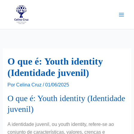
Ir
para
o
conteúdo
O que é: Youth identity
(Identidade juvenil)
Por
Celina Cruz
/
01/06/2025
O que é: Youth identity (Identidade
juvenil)
A identidade juvenil, ou youth identity, refere-se ao
conjunto de características, valores, crenças e