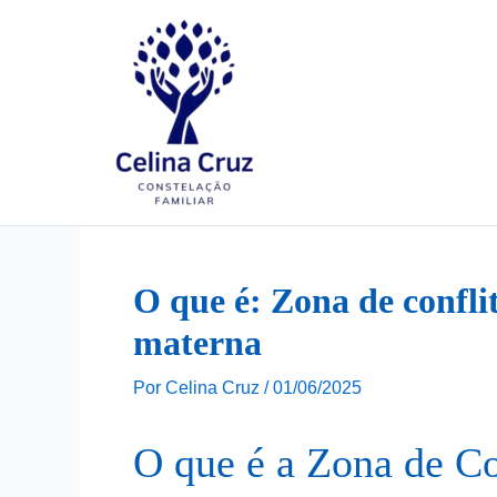
Ir
para
o
conteúdo
O que é: Zona de confli
materna
Por
Celina Cruz
/
01/06/2025
O que é a Zona de Co