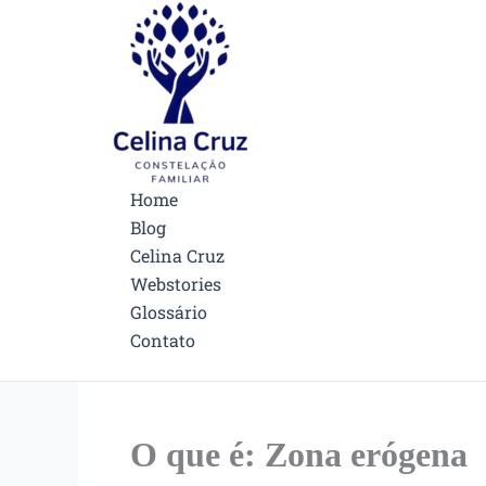
Ir
Facebook
Instagram
Pinterest
para
o
conteúdo
Home
Blog
Celina Cruz
Webstories
Glossário
Contato
O que é: Zona erógena