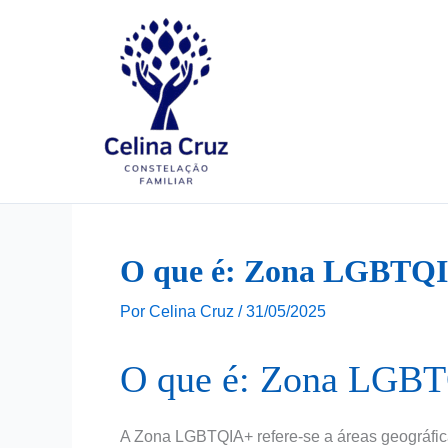
Ir
para
o
conteúdo
O que é: Zona LGBTQ
Por
Celina Cruz
/
31/05/2025
O que é: Zona LGB
A Zona LGBTQIA+ refere-se a áreas geográfi