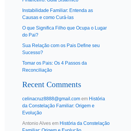
Instabilidade Familiar: Entenda as
Causas e como Curá-las
O que Significa Filho que Ocupa o Lugar
do Pai?
Sua Relação com os Pais Define seu
Sucesso?
Tomar os Pais: Os 4 Passos da
Reconciliação
Recent Comments
celinacruz8888@gmail.com
em
História
da Constelação Familiar: Origem e
Evolução
Antonio Alves
em
História da Constelação
Familiar: Origem e Evolução