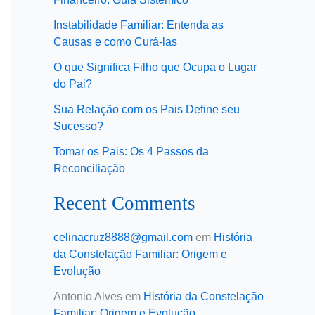
Instabilidade Familiar: Entenda as
Causas e como Curá-las
O que Significa Filho que Ocupa o Lugar
do Pai?
Sua Relação com os Pais Define seu
Sucesso?
Tomar os Pais: Os 4 Passos da
Reconciliação
Recent Comments
celinacruz8888@gmail.com
em
História
da Constelação Familiar: Origem e
Evolução
Antonio Alves
em
História da Constelação
Familiar: Origem e Evolução