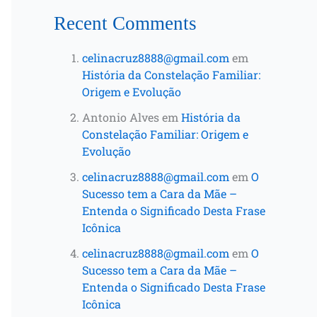
Recent Comments
celinacruz8888@gmail.com
em
História da Constelação Familiar:
Origem e Evolução
Antonio Alves
em
História da
Constelação Familiar: Origem e
Evolução
celinacruz8888@gmail.com
em
O
Sucesso tem a Cara da Mãe –
Entenda o Significado Desta Frase
Icônica
celinacruz8888@gmail.com
em
O
Sucesso tem a Cara da Mãe –
Entenda o Significado Desta Frase
Icônica