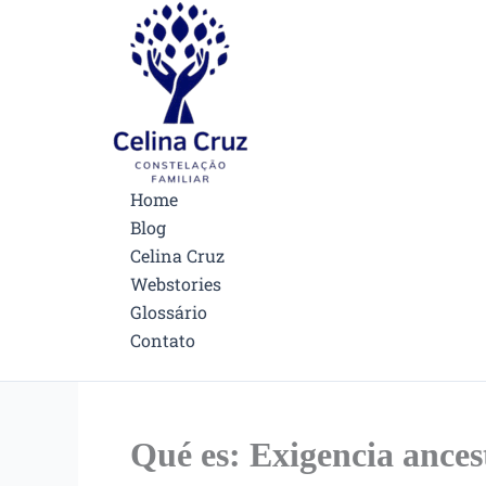
Ir
Facebook
Instagram
Pinterest
para
o
conteúdo
Home
Blog
Celina Cruz
Webstories
Glossário
Contato
Qué es: Exigencia ances