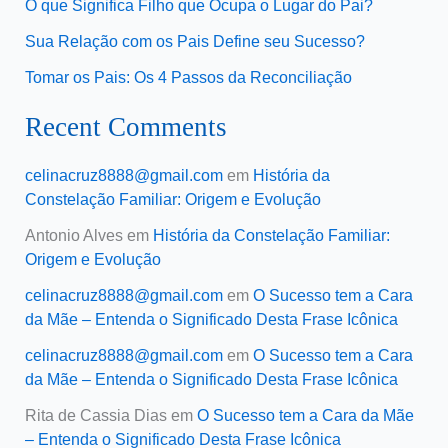
O que Significa Filho que Ocupa o Lugar do Pai?
Sua Relação com os Pais Define seu Sucesso?
Tomar os Pais: Os 4 Passos da Reconciliação
Recent Comments
celinacruz8888@gmail.com
em
História da
Constelação Familiar: Origem e Evolução
Antonio Alves
em
História da Constelação Familiar:
Origem e Evolução
celinacruz8888@gmail.com
em
O Sucesso tem a Cara
da Mãe – Entenda o Significado Desta Frase Icônica
celinacruz8888@gmail.com
em
O Sucesso tem a Cara
da Mãe – Entenda o Significado Desta Frase Icônica
Rita de Cassia Dias
em
O Sucesso tem a Cara da Mãe
– Entenda o Significado Desta Frase Icônica