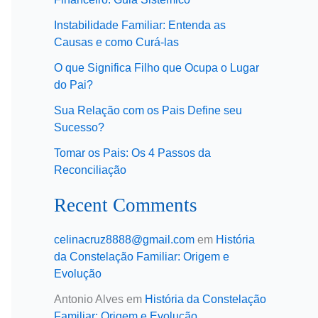
Instabilidade Familiar: Entenda as
Causas e como Curá-las
O que Significa Filho que Ocupa o Lugar
do Pai?
Sua Relação com os Pais Define seu
Sucesso?
Tomar os Pais: Os 4 Passos da
Reconciliação
Recent Comments
celinacruz8888@gmail.com
em
História
da Constelação Familiar: Origem e
Evolução
Antonio Alves
em
História da Constelação
Familiar: Origem e Evolução