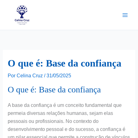
Ir
para
o
conteúdo
O que é: Base da confiança
Por
Celina Cruz
/
31/05/2025
O que é: Base da confiança
A base da confiança é um conceito fundamental que
permeia diversas relações humanas, sejam elas
pessoais ou profissionais. No contexto do
desenvolvimento pessoal e do sucesso, a confiança é
um pilar essencial que permite a construção de vínculos