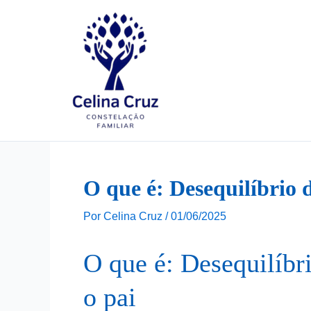
Ir
para
o
conteúdo
O que é: Desequilíbrio 
Por
Celina Cruz
/
01/06/2025
O que é: Desequilíbr
o pai