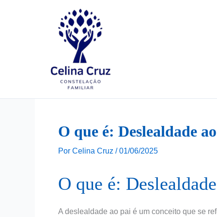
Ir
para
o
conteúdo
O que é: Deslealdade ao
Por
Celina Cruz
/
01/06/2025
O que é: Deslealdade
A deslealdade ao pai é um conceito que se re